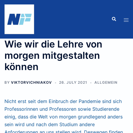
Skip
to
Search
Tog
content
men
Wie wir die Lehre von
morgen mitgestalten
können
BY
VIKTORVICHNIAKOV
26. JULY 2021
ALLGEMEIN
Nicht erst seit dem Einbruch der Pandemie sind sich
Professorinnen und Professoren sowie Studierende
einig, dass die Welt von morgen grundlegend anders
sein wird und nach dem Studium andere
Anforderungen an uns stellen wird. Deswegen finden